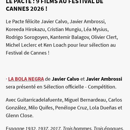
LE PACTE : 9 FILMS AU FESTIVAL DE
CANNES 2026 !
Le Pacte félicite Javier Calvo, Javier Ambrossi,
Koreeda Hirokazu, Cristian Mungiu, Léa Mysius,
Rodrigo Sorogoyen, Kantemir Balagov, Olivier Clert,
Michel Leclerc et Ken Loach pour leur sélection au
Festival de Cannes !
·
LA BOLA NEGRA
de
Javier Calvo
et
Javier Ambrossi
sera présenté en Sélection officielle - Compétition.
Avec Guitarricadelafuente, Miguel Bernardeau, Carlos
González, Milo Quifes, Penélope Cruz, Lola Dueñas et
Glenn Close.
E
spagne 1932, 1937, 2017. Trois hommes. Trois époques.