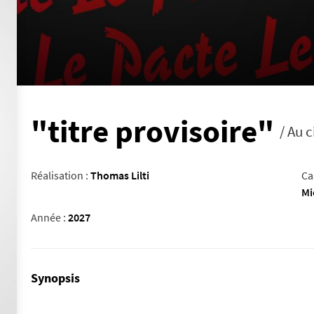
"titre provisoire"
/ Au 
Réalisation :
Thomas Lilti
Cas
Mi
Année :
2027
Synopsis